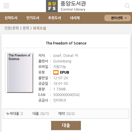
신착도서
인기도서
추천도서
내서재
분야 선택
인문/문학 > 문학 >
외국소설
The Freedom of Science
저자
:
Josef, Donat 저
출판사
:
Gutenberg
모바일
:
지원가능
유형
:
출판일
:
12-07-26
공급일
:
18-01-30
용량
:
1.73MB
EAN
:
3000000040342
공급사
:
인터파크
누적대출 :
2
대출 :
(0/1)
예약 :
(0/2)
대출