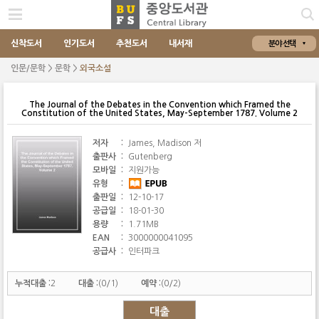
신착도서
인기도서
추천도서
내서재
분야 선택
인문/문학 > 문학 >
외국소설
The Journal of the Debates in the Convention which Framed the
Constitution of the United States, May-September 1787. Volume 2
저자
:
James, Madison 저
출판사
:
Gutenberg
모바일
:
지원가능
유형
:
출판일
:
12-10-17
공급일
:
18-01-30
용량
:
1.71MB
EAN
:
3000000041095
공급사
:
인터파크
누적대출 :
2
대출 :
(0/1)
예약 :
(0/2)
대출