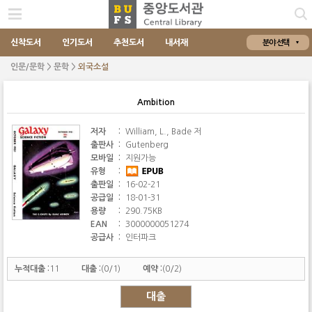
신착도서
인기도서
추천도서
내서재
분야 선택
인문/문학 > 문학 >
외국소설
Ambition
저자
:
William, L., Bade 저
출판사
:
Gutenberg
모바일
:
지원가능
유형
:
출판일
:
16-02-21
공급일
:
18-01-31
용량
:
290.75KB
EAN
:
3000000051274
공급사
:
인터파크
누적대출 :
11
대출 :
(0/1)
예약 :
(0/2)
대출