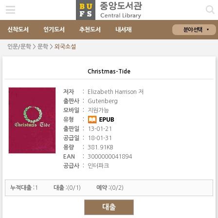
신착도서
인기도서
추천도서
내서재
분야 선택
인문/문학 > 문학 >
외국소설
Christmas-Tide
저자
:
Elizabeth Harrison 저
출판사
:
Gutenberg
모바일
:
지원가능
유형
:
출판일
:
13-01-21
공급일
:
18-01-31
용량
:
381.91KB
EAN
:
3000000041894
공급사
:
인터파크
누적대출 :
1
대출 :
(0/1)
예약 :
(0/2)
대출