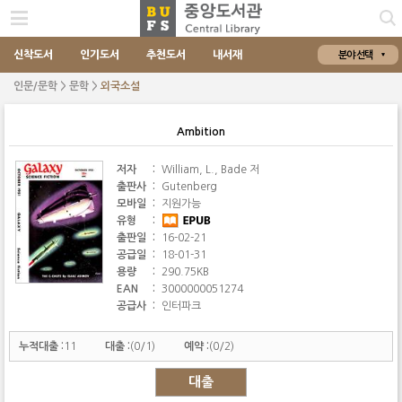
신착도서
인기도서
추천도서
내서재
분야 선택
인문/문학 > 문학 >
외국소설
Ambition
저자
:
William, L., Bade 저
출판사
:
Gutenberg
모바일
:
지원가능
유형
:
출판일
:
16-02-21
공급일
:
18-01-31
용량
:
290.75KB
EAN
:
3000000051274
공급사
:
인터파크
누적대출 :
11
대출 :
(0/1)
예약 :
(0/2)
대출