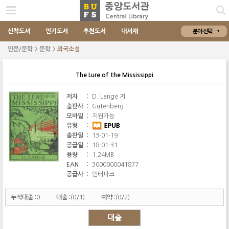
신착도서
인기도서
추천도서
내서재
분야 선택
인문/문학 > 문학 >
외국소설
The Lure of the Mississippi
저자
:
D. Lange 저
출판사
:
Gutenberg
모바일
:
지원가능
유형
:
출판일
:
13-01-19
공급일
:
18-01-31
용량
:
1.24MB
EAN
:
3000000041877
공급사
:
인터파크
누적대출 :
0
대출 :
(0/1)
예약 :
(0/2)
대출